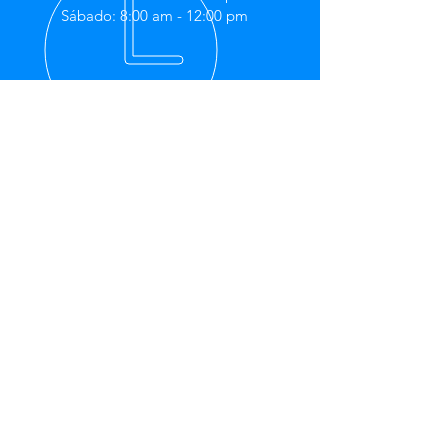
Sábado: 8:00 am - 12:00 pm
MÁS DE 10 AÑOS DE
EXPERIENCIA A NIVEL REGIONAL
Con operaciones en El
Salvador, Nicaragua, Panamá y
Honduras
Página
Inicio
Sobre nosotros
Productos
Lo nuevo
Contacto
Política de Privacidad