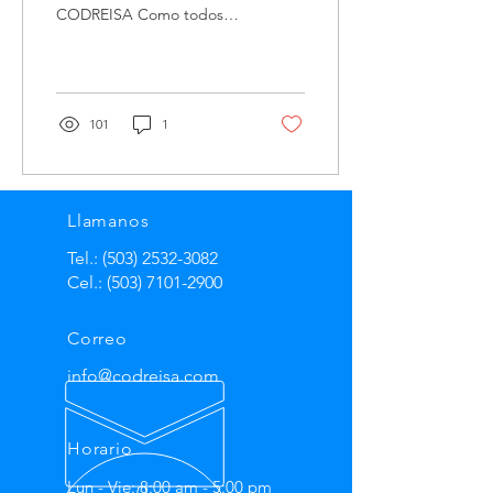
CODREISA Como todos
sabemos la adecuada
preparación de la
superficie nos dará el
resultado óptimo...
101
1
Llamanos
Tel.:
(503) 2532-3082
Cel.:
(503) 7101-2900
Correo
info@codreisa.com
Horario
Lun - Vie: 8:00 am - 5:00 pm